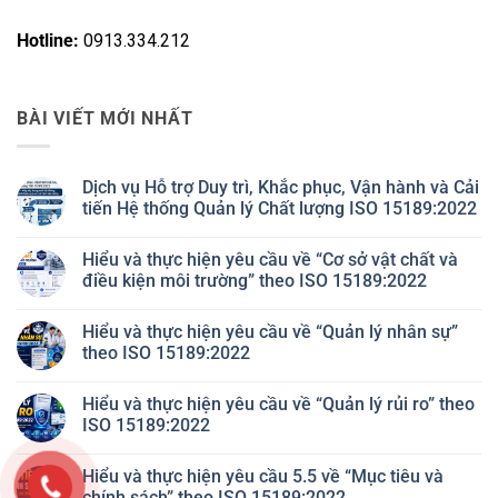
Hotline:
0913.334.212
BÀI VIẾT MỚI NHẤT
Dịch vụ Hỗ trợ Duy trì, Khắc phục, Vận hành và Cải
tiến Hệ thống Quản lý Chất lượng ISO 15189:2022
Không
có
Hiểu và thực hiện yêu cầu về “Cơ sở vật chất và
bình
luận
điều kiện môi trường” theo ISO 15189:2022
ở
Dịch
Không
vụ
có
Hiểu và thực hiện yêu cầu về “Quản lý nhân sự”
Hỗ
bình
trợ
luận
theo ISO 15189:2022
Duy
ở
trì,
Hiểu
Không
Khắc
và
có
Hiểu và thực hiện yêu cầu về “Quản lý rủi ro” theo
phục,
thực
bình
Vận
hiện
luận
ISO 15189:2022
hành
yêu
ở
và
cầu
Hiểu
Không
Cải
về
và
có
Hiểu và thực hiện yêu cầu 5.5 về “Mục tiêu và
tiến
“Cơ
thực
bình
Hệ
sở
hiện
luận
chính sách” theo ISO 15189:2022