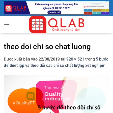
Bỏ
qua
nội
dung
theo doi chi so chat luong
Được xuất bản vào
22/08/2019
tại
920 × 521
trong
5 bước
để thiết lập và theo dõi các chỉ số chất lượng xét nghiệm