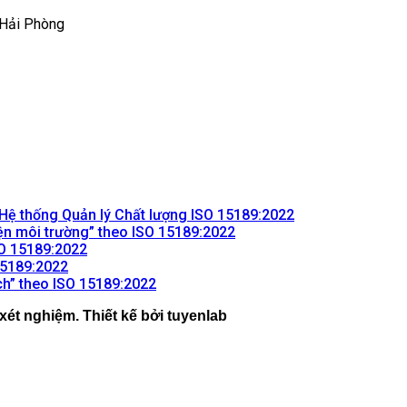
 Hải Phòng
Không
n Hệ thống Quản lý Chất lượng ISO 15189:2022
Không
có
iện môi trường” theo ISO 15189:2022
Không
có
bình
SO 15189:2022
Không
có
bình
luận
 15189:2022
ở
có
bình
Không
luận
ách” theo ISO 15189:2022
ở
Dịch
bình
luận
có
xét nghiệm. Thiết kế bởi tuyenlab
ở
Hiểu
vụ
luận
bình
ở
Hiểu
và
Hỗ
luận
Hiểu
và
ở
thực
trợ
và
thực
Hiểu
hiện
Duy
thực
hiện
và
yêu
trì,
hiện
yêu
thực
cầu
Khắc