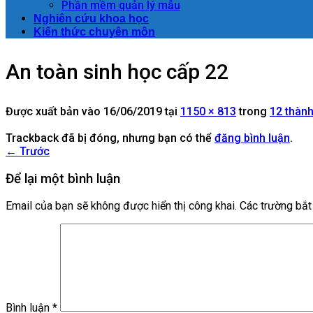
Phần mềm quản lý mẫu
Nghiên cứu khoa học
Kiến thức chuyên môn
An toàn sinh học cấp 22
Được xuất bản vào
16/06/2019
tại
1150 × 813
trong
12 thành
Trackback đã bị đóng, nhưng bạn có thể
đăng bình luận
.
←
Trước
Để lại một bình luận
Email của bạn sẽ không được hiển thị công khai.
Các trường bắ
Bình luận
*