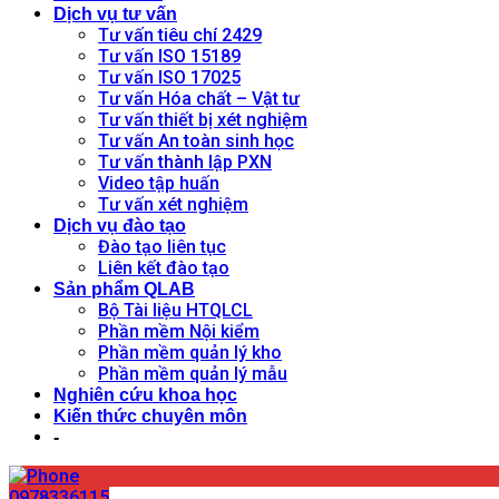
Dịch vụ tư vấn
Tư vấn tiêu chí 2429
Tư vấn ISO 15189
Tư vấn ISO 17025
Tư vấn Hóa chất – Vật tư
Tư vấn thiết bị xét nghiệm
Tư vấn An toàn sinh học
Tư vấn thành lập PXN
Video tập huấn
Tư vấn xét nghiệm
Dịch vụ đào tạo
Đào tạo liên tục
Liên kết đào tạo
Sản phẩm QLAB
Bộ Tài liệu HTQLCL
Phần mềm Nội kiểm
Phần mềm quản lý kho
Phần mềm quản lý mẫu
Nghiên cứu khoa học
Kiến thức chuyên môn
-
0978336115