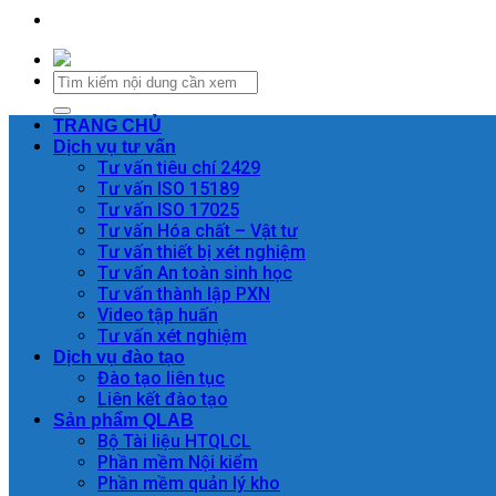
TRANG CHỦ
Dịch vụ tư vấn
Tư vấn tiêu chí 2429
Tư vấn ISO 15189
Tư vấn ISO 17025
Tư vấn Hóa chất – Vật tư
Tư vấn thiết bị xét nghiệm
Tư vấn An toàn sinh học
Tư vấn thành lập PXN
Video tập huấn
Tư vấn xét nghiệm
Dịch vụ đào tạo
Đào tạo liên tục
Liên kết đào tạo
Sản phẩm QLAB
Bộ Tài liệu HTQLCL
Phần mềm Nội kiểm
Phần mềm quản lý kho