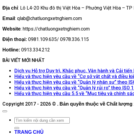
: Lô L4-20 Khu đô thị Việt Hòa – Phường Việt Hòa – TP
Địa chỉ
: qlab@chatluongxetnghiem.com
Email
: https://chatluongxetnghiem.com
Website
0981.109.635/ 0978.336.115
Điện thoại:
0913.334.212
Hotline:
BÀI VIẾT MỚI NHẤT
Dịch vụ Hỗ trợ Duy trì, Khắc phục, Vận hành và Cải tiế
Hiểu và thực hiện yêu cầu về “Cơ sở vật chất và điều k
Hiểu và thực hiện yêu cầu về “Quản lý nhân sự” theo I
Hiểu và thực hiện yêu cầu về “Quản lý rủi ro” theo ISO
Hiểu và thực hiện yêu cầu 5.5 về “Mục tiêu và chính s
Copyright 2017 - 2026 ©
. Bản quyền thuộc về Chất lượng 
TRANG CHỦ