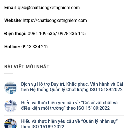
Email
: qlab@chatluongxetnghiem.com
Website
: https://chatluongxetnghiem.com
Điện thoại:
0981.109.635/ 0978.336.115
Hotline:
0913.334.212
BÀI VIẾT MỚI NHẤT
Dịch vụ Hỗ trợ Duy trì, Khắc phục, Vận hành và Cải
tiến Hệ thống Quản lý Chất lượng ISO 15189:2022
Không
có
Hiểu và thực hiện yêu cầu về “Cơ sở vật chất và
bình
luận
điều kiện môi trường” theo ISO 15189:2022
ở
Dịch
Không
vụ
có
Hiểu và thực hiện yêu cầu về “Quản lý nhân sự”
Hỗ
bình
trợ
luận
theo ISO 15189:2022