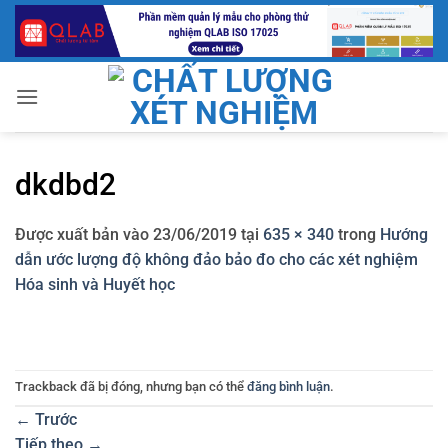
Bỏ
qua
nội
dung
dkdbd2
Được xuất bản vào
23/06/2019
tại
635 × 340
trong
Hướng
dẫn ước lượng độ không đảo bảo đo cho các xét nghiệm
Hóa sinh và Huyết học
Trackback đã bị đóng, nhưng bạn có thể
đăng bình luận
.
←
Trước
Tiếp theo
→