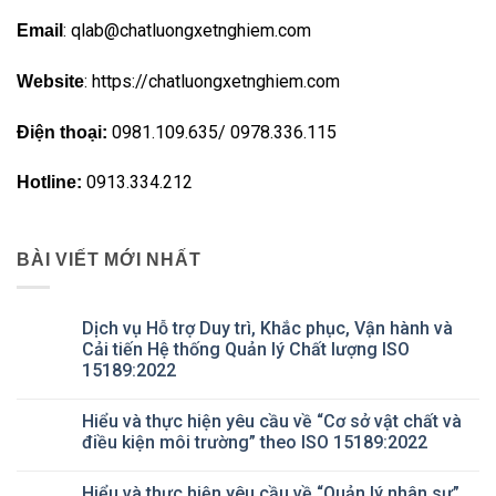
: qlab@chatluongxetnghiem.com
Email
: https://chatluongxetnghiem.com
Website
0981.109.635/ 0978.336.115
Điện thoại:
0913.334.212
Hotline:
BÀI VIẾT MỚI NHẤT
Dịch vụ Hỗ trợ Duy trì, Khắc phục, Vận hành và
Cải tiến Hệ thống Quản lý Chất lượng ISO
15189:2022
Không
có
Hiểu và thực hiện yêu cầu về “Cơ sở vật chất và
bình
luận
điều kiện môi trường” theo ISO 15189:2022
ở
Dịch
Không
vụ
có
Hiểu và thực hiện yêu cầu về “Quản lý nhân sự”
Hỗ
bình