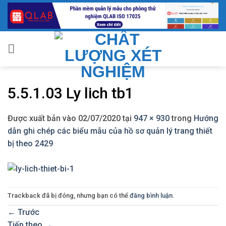
Bỏ
qua
nội
dung
5.5.1.03 Ly lich tb1
Được xuất bản vào
02/07/2020
tại
947 × 930
trong
Hướng
dẫn ghi chép các biểu mẫu của hồ sơ quản lý trang thiết
bị theo 2429
Trackback đã bị đóng, nhưng bạn có thể
đăng bình luận
.
←
Trước
Tiếp theo
→