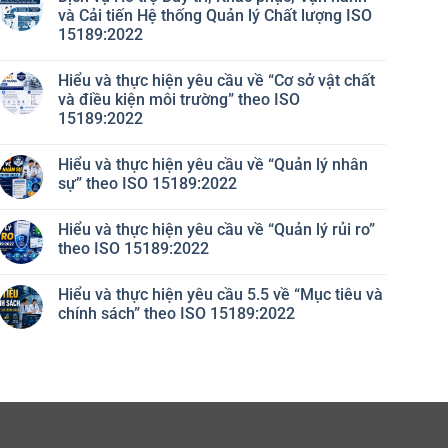
và Cải tiến Hệ thống Quản lý Chất lượng ISO
15189:2022
Không
có
Hiểu và thực hiện yêu cầu về “Cơ sở vật chất
bình
luận
và điều kiện môi trường” theo ISO
ở
15189:2022
Dịch
vụ
Không
Hỗ
có
trợ
Hiểu và thực hiện yêu cầu về “Quản lý nhân
bình
Duy
luận
sự” theo ISO 15189:2022
trì,
ở
Khắc
Hiểu
Không
phục,
và
có
Vận
Hiểu và thực hiện yêu cầu về “Quản lý rủi ro”
thực
bình
hành
hiện
luận
theo ISO 15189:2022
và
yêu
ở
Cải
cầu
Hiểu
Không
tiến
về
và
có
Hệ
Hiểu và thực hiện yêu cầu 5.5 về “Mục tiêu và
“Cơ
thực
bình
thống
sở
hiện
luận
chính sách” theo ISO 15189:2022
Quản
vật
yêu
ở
lý
chất
cầu
Hiểu
Không
Chất
và
về
và
có
lượng
điều
“Quản
thực
bình
ISO
kiện
lý
hiện
luận
15189:2022
môi
nhân
yêu
ở
trường”
sự”
cầu
Hiểu
theo
theo
về
và
ISO
ISO
“Quản
thực
15189:2022
15189:2022
lý
hiện