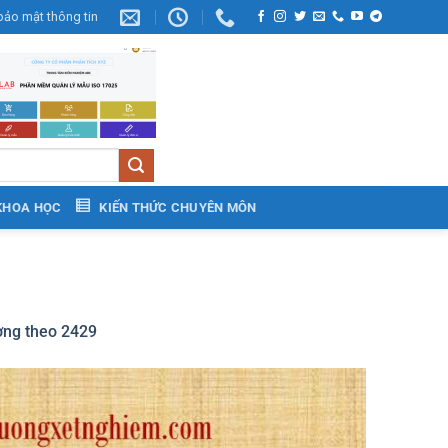
bảo mật thông tin
KHOA HỌC
KIẾN THỨC CHUYÊN MÔN
ợng theo 2429