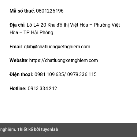
Mã số thuế
: 0801225196
Địa chỉ
: Lô L4-20 Khu đô thị Việt Hòa – Phường Việt
Hòa – TP Hải Phòng
Email
: qlab@chatluongxetnghiem.com
Website
: https://chatluongxetnghiem.com
Điện thoại:
0981.109.635/ 0978.336.115
Hotline:
0913.334.212
 nghiệm. Thiết kế bởi tuyenlab