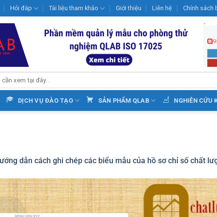
Hỏi đáp
Tài liệu tham khảo
Giới thiệu
Liên hệ
Chính sách 
DỊCH VỤ ĐÀO TẠO
SẢN PHẨM QLAB
NGHIÊN CỨU 
ướng dẫn cách ghi chép các biểu mẫu của hồ sơ chỉ số chất lư