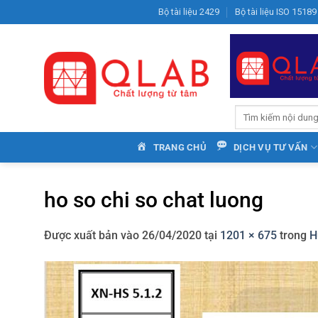
Bỏ
Bộ tài liệu 2429
Bộ tài liệu ISO 15189
qua
nội
dung
TRANG CHỦ
DỊCH VỤ TƯ VẤN
ho so chi so chat luong
Được xuất bản vào
26/04/2020
tại
1201 × 675
trong
H