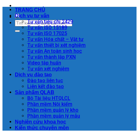
TRANG CHỦ
Dịch vụ tư vấn
Tư vấn tiêu chí 2429
Tư vấn ISO 15189
Tư vấn ISO 17025
Tư vấn Hóa chất – Vật tư
Tư vấn thiết bị xét nghiệm
Tư vấn An toàn sinh học
Tư vấn thành lập PXN
Video tập huấn
Tư vấn xét nghiệm
Dịch vụ đào tạo
Đào tạo liên tục
Liên kết đào tạo
Sản phẩm QLAB
Bộ Tài liệu HTQLCL
Phần mềm Nội kiểm
Phần mềm quản lý kho
Phần mềm quản lý mẫu
Nghiên cứu khoa học
Kiến thức chuyên môn