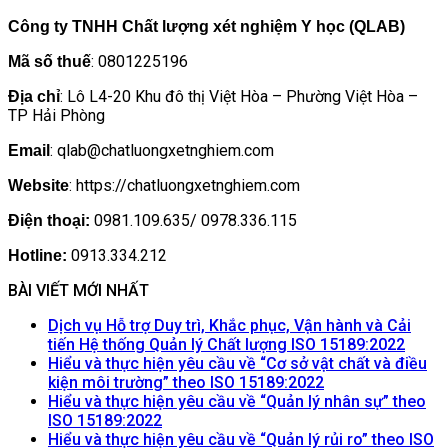
Công ty TNHH Chất lượng xét nghiệm Y học (QLAB)
: 0801225196
Mã số thuế
: Lô L4-20 Khu đô thị Việt Hòa – Phường Việt Hòa –
Địa chỉ
TP Hải Phòng
: qlab@chatluongxetnghiem.com
Email
: https://chatluongxetnghiem.com
Website
0981.109.635/ 0978.336.115
Điện thoại:
0913.334.212
Hotline:
BÀI VIẾT MỚI NHẤT
Dịch vụ Hỗ trợ Duy trì, Khắc phục, Vận hành và Cải
Khôn
tiến Hệ thống Quản lý Chất lượng ISO 15189:2022
có
Hiểu và thực hiện yêu cầu về “Cơ sở vật chất và điều
Không
bình
kiện môi trường” theo ISO 15189:2022
có
luận
Hiểu và thực hiện yêu cầu về “Quản lý nhân sự” theo
ở
Không
bình
ISO 15189:2022
Dịch
có
luận
Hiểu và thực hiện yêu cầu về “Quản lý rủi ro” theo ISO