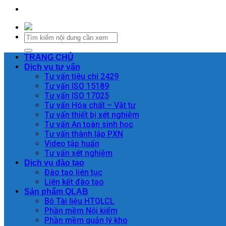
TRANG CHỦ
Dịch vụ tư vấn
Tư vấn tiêu chí 2429
Tư vấn ISO 15189
Tư vấn ISO 17025
Tư vấn Hóa chất – Vật tư
Tư vấn thiết bị xét nghiệm
Tư vấn An toàn sinh học
Tư vấn thành lập PXN
Video tập huấn
Tư vấn xét nghiệm
Dịch vụ đào tạo
Đào tạo liên tục
Liên kết đào tạo
Sản phẩm QLAB
Bộ Tài liệu HTQLCL
Phần mềm Nội kiểm
Phần mềm quản lý kho