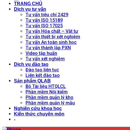
TRANG CHỦ
Dịch vụ tư vấn
Tư vấn tiêu chí 2429
Tư vấn ISO 15189
Tư vấn ISO 17025
Tư vấn Hóa chất – Vật tư
Tư vấn thiết bị xét nghiệm
Tư vấn An toàn sinh học
Tư vấn thành lập PXN
Video tập huấn
Tư vấn xét nghiệm
Dịch vụ đào tạo
Đào tạo liên tục
Liên kết đào tạo
Sản phẩm QLAB
Bộ Tài liệu HTQLCL
Phần mềm Nội kiểm
Phần mềm quản lý kho
Phần mềm quản lý mẫu
Nghiên cứu khoa học
Kiến thức chuyên môn
-