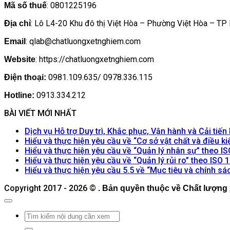
: 0801225196
Mã số thuế
: Lô L4-20 Khu đô thị Việt Hòa – Phường Việt Hòa – TP
Địa chỉ
: qlab@chatluongxetnghiem.com
Email
: https://chatluongxetnghiem.com
Website
0981.109.635/ 0978.336.115
Điện thoại:
0913.334.212
Hotline:
BÀI VIẾT MỚI NHẤT
Dịch vụ Hỗ trợ Duy trì, Khắc phục, Vận hành và Cải tiế
Hiểu và thực hiện yêu cầu về “Cơ sở vật chất và điều k
Hiểu và thực hiện yêu cầu về “Quản lý nhân sự” theo I
Hiểu và thực hiện yêu cầu về “Quản lý rủi ro” theo ISO
Hiểu và thực hiện yêu cầu 5.5 về “Mục tiêu và chính s
Copyright 2017 - 2026 ©
. Bản quyền thuộc về Chất lượng 