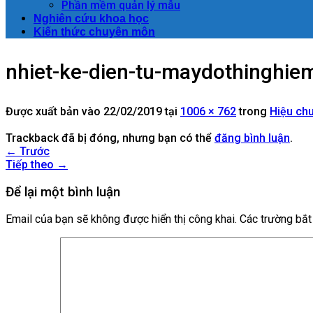
Phần mềm quản lý mẫu
Nghiên cứu khoa học
Kiến thức chuyên môn
nhiet-ke-dien-tu-maydothinghi
Được xuất bản vào
22/02/2019
tại
1006 × 762
trong
Hiệu chu
Trackback đã bị đóng, nhưng bạn có thể
đăng bình luận
.
←
Trước
Tiếp theo
→
Để lại một bình luận
Email của bạn sẽ không được hiển thị công khai.
Các trường bắ