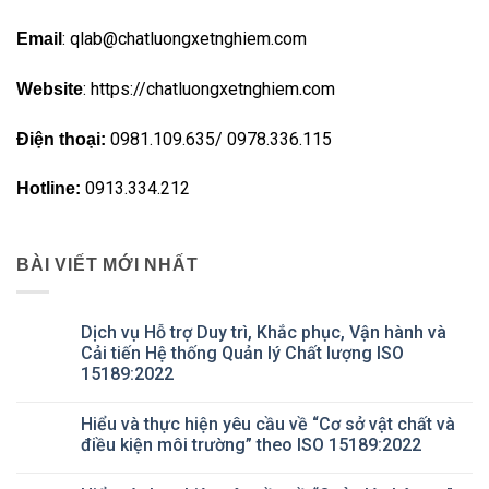
: qlab@chatluongxetnghiem.com
Email
: https://chatluongxetnghiem.com
Website
0981.109.635/ 0978.336.115
Điện thoại:
0913.334.212
Hotline:
BÀI VIẾT MỚI NHẤT
Dịch vụ Hỗ trợ Duy trì, Khắc phục, Vận hành và
Cải tiến Hệ thống Quản lý Chất lượng ISO
15189:2022
Không
có
Hiểu và thực hiện yêu cầu về “Cơ sở vật chất và
bình
luận
điều kiện môi trường” theo ISO 15189:2022
ở
Dịch
Không
vụ
có