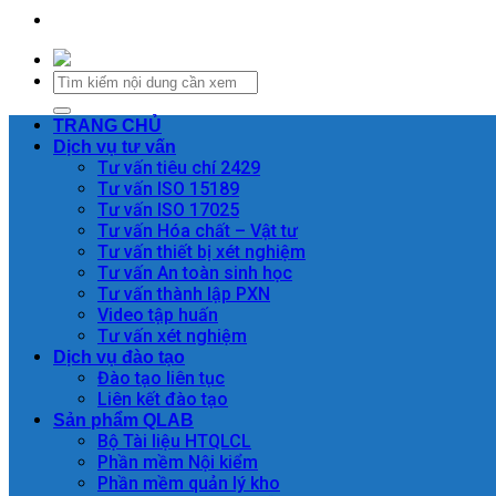
TRANG CHỦ
Dịch vụ tư vấn
Tư vấn tiêu chí 2429
Tư vấn ISO 15189
Tư vấn ISO 17025
Tư vấn Hóa chất – Vật tư
Tư vấn thiết bị xét nghiệm
Tư vấn An toàn sinh học
Tư vấn thành lập PXN
Video tập huấn
Tư vấn xét nghiệm
Dịch vụ đào tạo
Đào tạo liên tục
Liên kết đào tạo
Sản phẩm QLAB
Bộ Tài liệu HTQLCL
Phần mềm Nội kiểm
Phần mềm quản lý kho