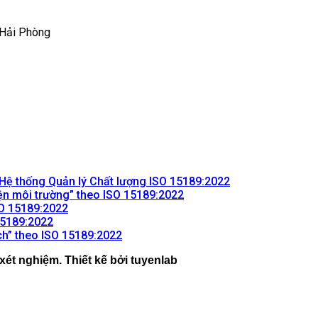
 Hải Phòng
Không
n Hệ thống Quản lý Chất lượng ISO 15189:2022
Không
có
iện môi trường” theo ISO 15189:2022
Không
có
bình
SO 15189:2022
Không
có
bình
luận
 15189:2022
ở
có
bình
Không
luận
ách” theo ISO 15189:2022
ở
Dịch
bình
luận
có
xét nghiệm. Thiết kế bởi tuyenlab
ở
Hiểu
vụ
luận
bình
ở
Hiểu
và
Hỗ
luận
Hiểu
và
ở
thực
trợ
và
thực
Hiểu
hiện
Duy
thực
hiện
và
yêu
trì,