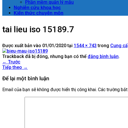
Phần mềm quản lý mẫu
Nghiên cứu khoa học
Kiến thức chuyên môn
tai lieu iso 15189.7
Được xuất bản vào
01/01/2020
tại
1544 × 743
trong
Cung cấp
Trackback đã bị đóng, nhưng bạn có thể
đăng bình luận
.
←
Trước
Tiếp theo
→
Để lại một bình luận
Email của bạn sẽ không được hiển thị công khai.
Các trường bắ