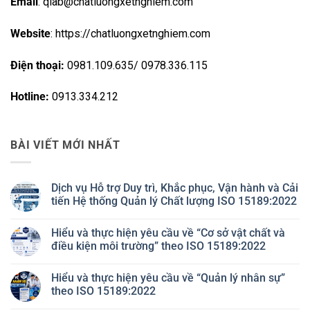
Email
: qlab@chatluongxetnghiem.com
Website
: https://chatluongxetnghiem.com
Điện thoại:
0981.109.635/ 0978.336.115
Hotline:
0913.334.212
BÀI VIẾT MỚI NHẤT
Dịch vụ Hỗ trợ Duy trì, Khắc phục, Vận hành và Cải
tiến Hệ thống Quản lý Chất lượng ISO 15189:2022
Không
có
Hiểu và thực hiện yêu cầu về “Cơ sở vật chất và
bình
luận
điều kiện môi trường” theo ISO 15189:2022
ở
Dịch
Không
vụ
có
Hiểu và thực hiện yêu cầu về “Quản lý nhân sự”
Hỗ
bình
trợ
luận
theo ISO 15189:2022
Duy
ở
trì,
Hiểu
Không