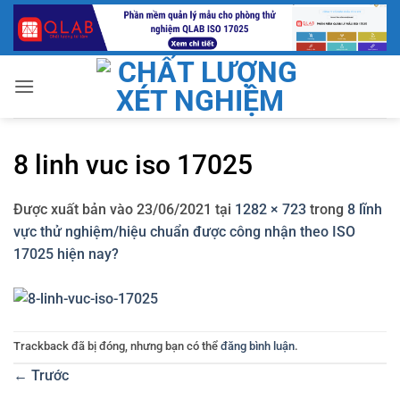
Bỏ
qua
nội
dung
8 linh vuc iso 17025
Được xuất bản vào
23/06/2021
tại
1282 × 723
trong
8 lĩnh
vực thử nghiệm/hiệu chuẩn được công nhận theo ISO
17025 hiện nay?
Trackback đã bị đóng, nhưng bạn có thể
đăng bình luận
.
←
Trước