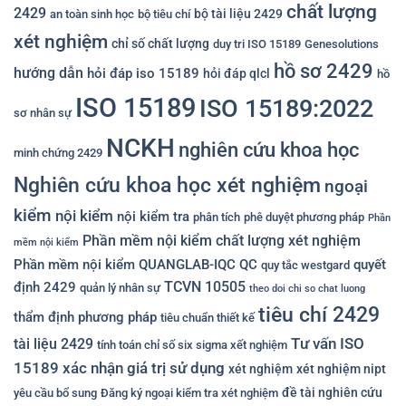
chất lượng
2429
bộ tài liệu 2429
an toàn sinh học
bộ tiêu chí
xét nghiệm
chỉ số chất lượng
duy tri ISO 15189
Genesolutions
hồ sơ 2429
hướng dẫn
hỏi đáp iso 15189
hỏi đáp qlcl
hồ
ISO 15189
ISO 15189:2022
sơ nhân sự
NCKH
nghiên cứu khoa học
minh chứng 2429
Nghiên cứu khoa học xét nghiệm
ngoại
kiểm
nội kiểm
nội kiểm tra
phân tích
phê duyệt phương pháp
Phần
Phần mềm nội kiểm chất lượng xét nghiệm
mềm nội kiểm
Phần mềm nội kiểm QUANGLAB-IQC
QC
quyết
quy tắc westgard
TCVN 10505
định 2429
quản lý nhân sự
theo doi chi so chat luong
tiêu chí 2429
thẩm định phương pháp
tiêu chuẩn thiết kế
Tư vấn ISO
tài liệu 2429
tính toán chỉ số six sigma xết nghiệm
15189
xác nhận giá trị sử dụng
xét nghiệm
xét nghiệm nipt
đề tài nghiên cứu
yêu cầu bổ sung
Đăng ký ngoại kiểm tra xét nghiệm