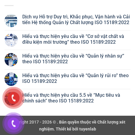
Dịch vụ Hỗ trợ Duy trì, Khắc phục, Vận hành và Cải
tiến Hệ thống Quản lý Chất lượng ISO 15189:2022
Không
có
Hiểu và thực hiện yêu cầu về “Cơ sở vật chất và
bình
luận
điều kiện môi trường” theo ISO 15189:2022
ở
Dịch
Không
vụ
có
Hiểu và thực hiện yêu cầu về “Quản lý nhân sự”
Hỗ
bình
trợ
luận
theo ISO 15189:2022
Duy
ở
trì,
Hiểu
Không
Khắc
và
có
Hiểu và thực hiện yêu cầu về “Quản lý rủi ro” theo
phục,
thực
bình
Vận
hiện
luận
ISO 15189:2022
hành
yêu
ở
và
cầu
Hiểu
Không
Cải
về
và
có
Hiểu và thực hiện yêu cầu 5.5 về “Mục tiêu và
tiến
“Cơ
thực
bình
Hệ
sở
hiện
luận
chính sách” theo ISO 15189:2022
thống
vật
yêu
ở
Quản
chất
cầu
Hiểu
Không
lý
và
về
và
có
Chất
điều
“Quản
thực
bình
lượng
kiện
lý
hiện
luận
Copyright 2017 - 2026 ©
. Bản quyền thuộc về Chất lượng xét
ISO
môi
nhân
yêu
ở
15189:2022
trường”
sự”
cầu
Hiểu
nghiệm. Thiết kế bởi tuyenlab
theo
theo
về
và
ISO
ISO
“Quản
thực