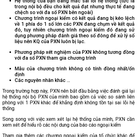
Hệ thống của bạn đang mắc sai lỗi hệ thống (tức là
trong nội bộ đều cho kết quả đạt nhưng thực tế đang
chệch so với đa số PXN bên ngoài)
Chương trình ngoại kiểm có kết quả đang bị kéo lệch
về 1 phía do 1 số lớn các PXN đang chụm về kết quả
đó, tuy nhiên chương trình ngoại kiểm đó đang sử
dụng phương pháp đánh giá theo số đông để xử lý số
liệu nên KQ của PXN luôn bị lạc.
Phương pháp xét nghiệm của PXN không tương đồng
với đa số PXN tham gia chương trình
Mẫu của chương trình không có tính đồng nhất/ổn
định
Các nguyên nhân khác …
Trong trường hợp này, PXN nên bắt đầu bằng việc đánh giá lại
hệ thống nội bộ PXN của mình bao gồm cả việc so sánh liên
phòng với 1 PXN khác để khẳng định không tồn tại sai lỗi hệ
thống.
Song song với việc xem xét lại hệ thống của mình, PXN cần
xem xét để hiểu rõ các nội dung của báo cáo ngoại kiểm
Tham gia thêm các chương ngoại kiểm của tổ chức khác để