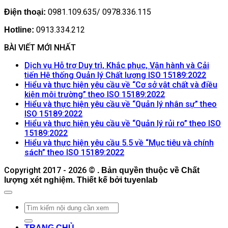
0981.109.635/ 0978.336.115
Điện thoại:
0913.334.212
Hotline:
BÀI VIẾT MỚI NHẤT
Dịch vụ Hỗ trợ Duy trì, Khắc phục, Vận hành và Cải
Khôn
tiến Hệ thống Quản lý Chất lượng ISO 15189:2022
có
Hiểu và thực hiện yêu cầu về “Cơ sở vật chất và điều
Không
bình
kiện môi trường” theo ISO 15189:2022
có
luận
Hiểu và thực hiện yêu cầu về “Quản lý nhân sự” theo
ở
Không
bình
ISO 15189:2022
Dịch
có
luận
Hiểu và thực hiện yêu cầu về “Quản lý rủi ro” theo ISO
ở
vụ
Không
bình
15189:2022
Hiểu
Hỗ
có
luận
Hiểu và thực hiện yêu cầu 5.5 về “Mục tiêu và chính
ở
và
trợ
bình
Không
sách” theo ISO 15189:2022
Hiểu
thực
Duy
luận
có
Copyright 2017 - 2026 ©
ở
và
. Bản quyền thuộc về Chất
hiện
trì,
bình
lượng xét nghiệm. Thiết kế bởi tuyenlab
Hiểu
thực
yêu
Khắc
luận
và
hiện
ở
cầu
phục,
thực
yêu
Hiểu
về
Vận
hiện
cầu
và
“Cơ
hành
yêu
về
thực
sở
và
TRANG CHỦ