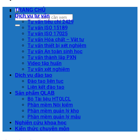
TRANG CHỦ
Dịch vụ tư vấn
Tư vấn tiêu chí 2429
Tư vấn ISO 15189
Tư vấn ISO 17025
Tư vấn Hóa chất – Vật tư
Tư vấn thiết bị xét nghiệm
Tư vấn An toàn sinh học
Tư vấn thành lập PXN
Video tập huấn
Tư vấn xét nghiệm
Dịch vụ đào tạo
Đào tạo liên tục
Liên kết đào tạo
Sản phẩm QLAB
Bộ Tài liệu HTQLCL
Phần mềm Nội kiểm
Phần mềm quản lý kho
Phần mềm quản lý mẫu
Nghiên cứu khoa học
Kiến thức chuyên môn