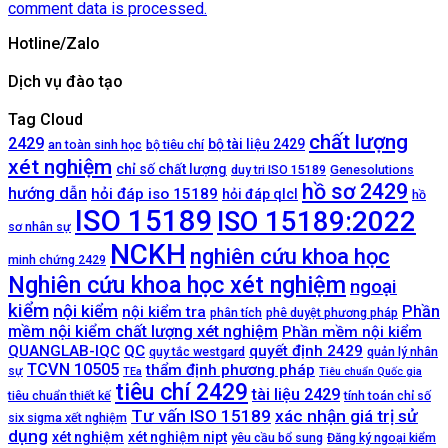
comment data is processed.
Hotline/Zalo
Dịch vụ đào tạo
Tag Cloud
chất lượng
2429
bộ tài liệu 2429
an toàn sinh học
bộ tiêu chí
xét nghiệm
chỉ số chất lượng
duy tri ISO 15189
Genesolutions
hồ sơ 2429
hướng dẫn
hỏi đáp iso 15189
hỏi đáp qlcl
hồ
ISO 15189
ISO 15189:2022
sơ nhân sự
NCKH
nghiên cứu khoa học
minh chứng 2429
Nghiên cứu khoa học xét nghiệm
ngoại
kiểm
nội kiểm
Phần
nội kiểm tra
phân tích
phê duyệt phương pháp
mềm nội kiểm chất lượng xét nghiệm
Phần mềm nội kiểm
QUANGLAB-IQC
QC
quyết định 2429
quy tắc westgard
quản lý nhân
TCVN 10505
thẩm định phương pháp
sự
TEa
Tiêu chuẩn Quốc gia
tiêu chí 2429
tài liệu 2429
tiêu chuẩn thiết kế
tính toán chỉ số
Tư vấn ISO 15189
xác nhận giá trị sử
six sigma xết nghiệm
dụng
xét nghiệm
xét nghiệm nipt
yêu cầu bổ sung
Đăng ký ngoại kiểm