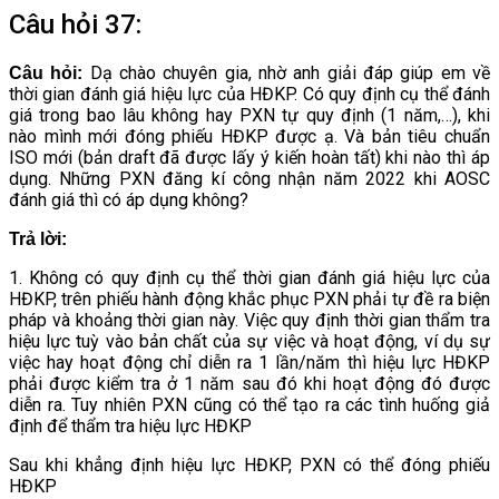
Câu hỏi 37:
Dạ chào chuyên gia, nhờ anh giải đáp giúp em về
Câu hỏi:
thời gian đánh giá hiệu lực của HĐKP. Có quy định cụ thể đánh
giá trong bao lâu không hay PXN tự quy định (1 năm,…), khi
nào mình mới đóng phiếu HĐKP được ạ. Và bản tiêu chuẩn
ISO mới (bản draft đã được lấy ý kiến hoàn tất) khi nào thì áp
dụng. Những PXN đăng kí công nhận năm 2022 khi AOSC
đánh giá thì có áp dụng không?
Trả lời:
1. Không có quy định cụ thể thời gian đánh giá hiệu lực của
HĐKP, trên phiếu hành động khắc phục PXN phải tự đề ra biện
pháp và khoảng thời gian này. Việc quy định thời gian thẩm tra
hiệu lực tuỳ vào bản chất của sự việc và hoạt động, ví dụ sự
việc hay hoạt động chỉ diễn ra 1 lần/năm thì hiệu lực HĐKP
phải được kiểm tra ở 1 năm sau đó khi hoạt động đó được
diễn ra. Tuy nhiên PXN cũng có thể tạo ra các tình huống giả
định để thẩm tra hiệu lực HĐKP
Sau khi khẳng định hiệu lực HĐKP, PXN có thể đóng phiếu
HĐKP