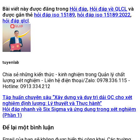
Bài viết này được đăng trong
Hỏi đáp
,
Hỏi đáp về QLCL
và
được gắn thẻ
hỏi đáp iso 15189
,
hỏi đáp iso 15189:2022
,
hỏi đáp qlcl
.
tuyenlab
Chia sẻ những kiến thức - kinh nghiệm trong Quản lý chất
lượng xét nghiệm - Liên hệ điện thoại/Zalo: 0978.336.115 -
Hotline: 0913.334.212
Tập huấn chuyên sâu “Xây dựng và duy trì dải QC cho xét
nghiệm định lượng: Lý thuyết và Thực hành”
Hỏi đáp nhanh về Six Sigma và ứng dụng trong xét nghiệm
(Phần 1)
Để lại một bình luận
Email của bạn sẽ không được hiển thị công khai.
Các trường